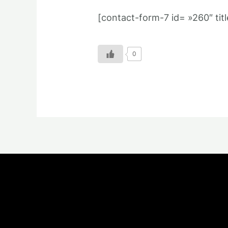
[contact-form-7 id= »260″ titl
0